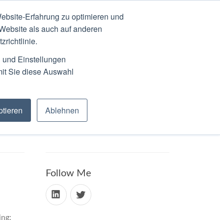
ebsite-Erfahrung zu optimieren und
N
ABOUT
SCHEDULE
 Website als auch auf anderen
richtlinie.
n und Einstellungen
mit Sie diese Auswahl
tieren
Ablehnen
Follow Me
ing: