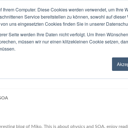
f Ihrem Computer. Diese Cookies werden verwendet, um Ihre W
ACKGROUND
PUBLIC SPEAKING
LOCATIO
schnittenen Service bereitstellen zu können, sowohl auf dieser
von uns eingesetzten Cookies finden Sie in unserer Datenschutz
Blog
erer Seite werden Ihre Daten nicht verfolgt. Um Ihren Wünsche
sprechen, müssen wir nur einen klitzekleinen Cookie setzen, da
 müssen.
Akzep
ime and IT in SOA
 SOA
nteresting blog of Miko. This is about physics and SOA, enjoy read