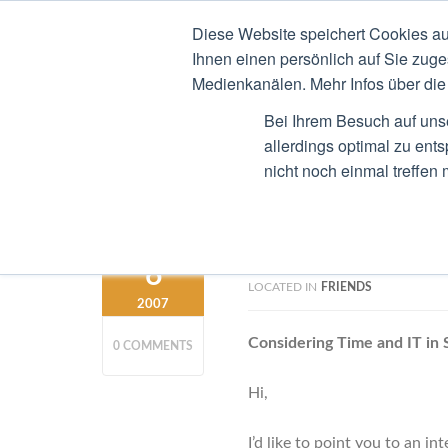
Diese Website speichert Cookies au
STEFAN RIED
CV
B
Ihnen einen persönlich auf Sie zuge
Medienkanälen. Mehr Infos über die 
Bei Ihrem Besuch auf uns
allerdings optimal zu ent
nicht noch einmal treffen
Considering T
DECEMBER
6
LOCATED IN
FRIENDS
2007
Considering Time and IT in
0 COMMENTS
Hi,
I’d like to point you to an i