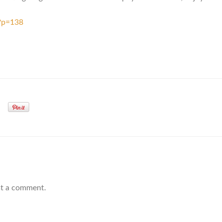
?p=138
t
t a comment.