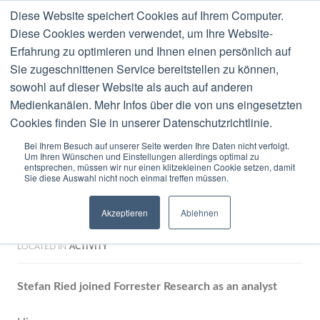
Diese Website speichert Cookies auf Ihrem Computer.
MENU
Diese Cookies werden verwendet, um Ihre Website-
Erfahrung zu optimieren und Ihnen einen persönlich auf
Blog
Sie zugeschnittenen Service bereitstellen zu können,
sowohl auf dieser Website als auch auf anderen
Medienkanälen. Mehr Infos über die von uns eingesetzten
Cookies finden Sie in unserer Datenschutzrichtlinie.
Bei Ihrem Besuch auf unserer Seite werden Ihre Daten nicht verfolgt.
Um Ihren Wünschen und Einstellungen allerdings optimal zu
0 COMMENTS
JANUARY
16
2008
entsprechen, müssen wir nur einen klitzekleinen Cookie setzen, damit
Sie diese Auswahl nicht noch einmal treffen müssen.
Stefan Ried joining Forrester
Akzeptieren
Ablehnen
Research
LOCATED IN
ACTIVITY
Stefan Ried joined Forrester Research as an analyst