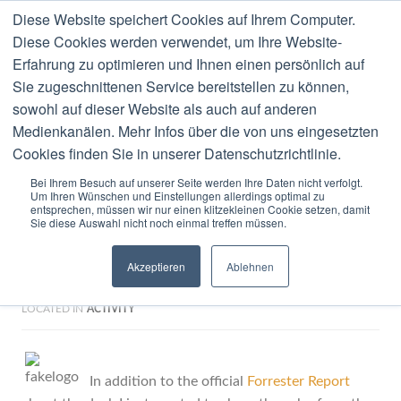
Diese Website speichert Cookies auf Ihrem Computer.
MENU
Diese Cookies werden verwendet, um Ihre Website-
Erfahrung zu optimieren und Ihnen einen persönlich auf
Blog
Sie zugeschnittenen Service bereitstellen zu können,
sowohl auf dieser Website als auch auf anderen
Medienkanälen. Mehr Infos über die von uns eingesetzten
Cookies finden Sie in unserer Datenschutzrichtlinie.
Bei Ihrem Besuch auf unserer Seite werden Ihre Daten nicht verfolgt.
Um Ihren Wünschen und Einstellungen allerdings optimal zu
0 COMMENTS
JULY
16
2009
entsprechen, müssen wir nur einen klitzekleinen Cookie setzen, damit
Sie diese Auswahl nicht noch einmal treffen müssen.
Press Interest In Software
Akzeptieren
Ablehnen
AG / IDS Deal
LOCATED IN
ACTIVITY
In addition to the official
Forrester Report