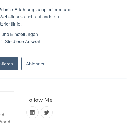
ebsite-Erfahrung zu optimieren und
N
ABOUT
SCHEDULE
 Website als auch auf anderen
richtlinie.
n und Einstellungen
mit Sie diese Auswahl
tieren
Ablehnen
Follow Me
and
World