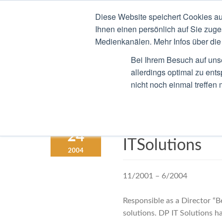
Diese Website speichert Cookies au
STEFAN RIED
CV
B
Ihnen einen persönlich auf Sie zuge
Medienkanälen. Mehr Infos über die 
Bei Ihrem Besuch auf uns
allerdings optimal zu ent
nicht noch einmal treffen
Portfolio Man
JANUARY
24
ITSolutions
2004
11/2001 – 6/2004
Responsible as a Director “Be
solutions. DP IT Solutions 