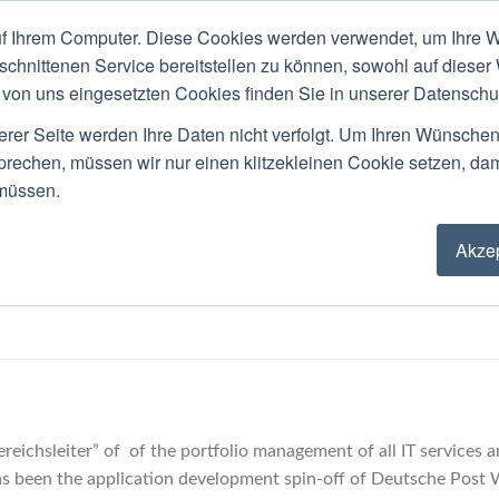
f Ihrem Computer. Diese Cookies werden verwendet, um Ihre W
ACKGROUND
PUBLIC SPEAKING
LOCATIO
schnittenen Service bereitstellen zu können, sowohl auf dieser
von uns eingesetzten Cookies finden Sie in unserer Datenschutz
Blog
erer Seite werden Ihre Daten nicht verfolgt. Um Ihren Wünsche
sprechen, müssen wir nur einen klitzekleinen Cookie setzen, da
 müssen.
Akzep
agement, Deutsche Post
reichsleiter” of of the portfolio management of all IT services 
has been the application development spin-off of Deutsche Post 