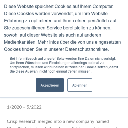
Diese Website speichert Cookies auf Ihrem Computer.
MENU
Diese Cookies werden verwendet, um Ihre Website-
Erfahrung zu optimieren und Ihnen einen persönlich auf
Blog
Sie zugeschnittenen Service bereitstellen zu können,
sowohl auf dieser Website als auch auf anderen
Medienkanälen. Mehr Infos über die von uns eingesetzten
Cookies finden Sie in unserer Datenschutzrichtlinie.
Bei Ihrem Besuch auf unserer Seite werden Ihre Daten nicht verfolgt.
Um Ihren Wünschen und Einstellungen allerdings optimal zu
JULY
13
2019
entsprechen, müssen wir nur einen klitzekleinen Cookie setzen, damit
Sie diese Auswahl nicht noch einmal treffen müssen.
Principal Analyst & Market
Akzeptieren
Ablehnen
Strategy, Cloudflight
1/2020 – 5/2022
Crisp Research merged into a new company named