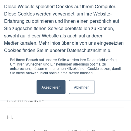
Diese Website speichert Cookies auf Ihrem Computer.
MENU
Diese Cookies werden verwendet, um Ihre Website-
Erfahrung zu optimieren und Ihnen einen persönlich auf
Blog
Sie zugeschnittenen Service bereitstellen zu können,
sowohl auf dieser Website als auch auf anderen
Medienkanälen. Mehr Infos über die von uns eingesetzten
Cookies finden Sie in unserer Datenschutzrichtlinie.
Bei Ihrem Besuch auf unserer Seite werden Ihre Daten nicht verfolgt.
Um Ihren Wünschen und Einstellungen allerdings optimal zu
0 COMMENTS
OCTOBER
15
2008
entsprechen, müssen wir nur einen klitzekleinen Cookie setzen, damit
Sie diese Auswahl nicht noch einmal treffen müssen.
Integration Vendors: Make
Akzeptieren
Ablehnen
Your Q4 Goals
LOCATED IN
ACTIVITY
Hi,