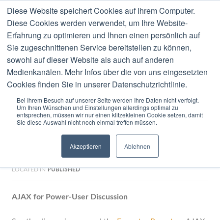
Diese Website speichert Cookies auf Ihrem Computer.
MENU
Diese Cookies werden verwendet, um Ihre Website-
Erfahrung zu optimieren und Ihnen einen persönlich auf
Blog
Sie zugeschnittenen Service bereitstellen zu können,
sowohl auf dieser Website als auch auf anderen
Medienkanälen. Mehr Infos über die von uns eingesetzten
Cookies finden Sie in unserer Datenschutzrichtlinie.
Bei Ihrem Besuch auf unserer Seite werden Ihre Daten nicht verfolgt.
Um Ihren Wünschen und Einstellungen allerdings optimal zu
0 COMMENTS
MARCH
25
2008
entsprechen, müssen wir nur einen klitzekleinen Cookie setzen, damit
Sie diese Auswahl nicht noch einmal treffen müssen.
AJAX for Power-User
Akzeptieren
Ablehnen
Discussion
LOCATED IN
PUBLISHED
AJAX for Power-User Discussion