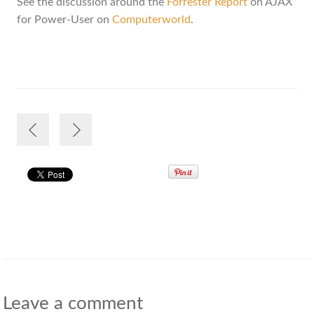
See the discussion around the
Forrester Report
on AJAX
for Power-User on
Computerworld
.
Leave a comment