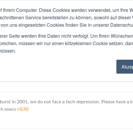
f Ihrem Computer. Diese Cookies werden verwendet, um Ihre W
ACKGROUND
PUBLIC SPEAKING
LOCATIO
schnittenen Service bereitstellen zu können, sowohl auf dieser
von uns eingesetzten Cookies finden Sie in unserer Datenschutz
Blog
erer Seite werden Ihre Daten nicht verfolgt. Um Ihren Wünsche
sprechen, müssen wir nur einen klitzekleinen Cookie setzen, da
 müssen.
Akzep
al crisit but NOT a technology cris
urst in 2001, we do not face a tech depression. Please have a l
ch execs
HERE