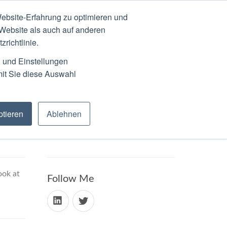
ebsite-Erfahrung zu optimieren und
N
ABOUT
SCHEDULE
 Website als auch auf anderen
richtlinie.
n und Einstellungen
mit Sie diese Auswahl
tieren
Ablehnen
is.
ook at
Follow Me