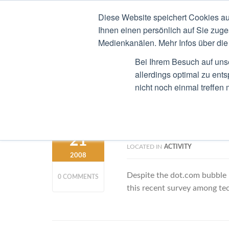
Diese Website speichert Cookies au
STEFAN RIED
CV
B
Ihnen einen persönlich auf Sie zuge
Medienkanälen. Mehr Infos über die 
Bei Ihrem Besuch auf uns
allerdings optimal zu ent
nicht noch einmal treffen
It is a financi
OCTOBER
21
LOCATED IN
ACTIVITY
2008
Despite the dot.com bubble b
0 COMMENTS
this recent survey among te